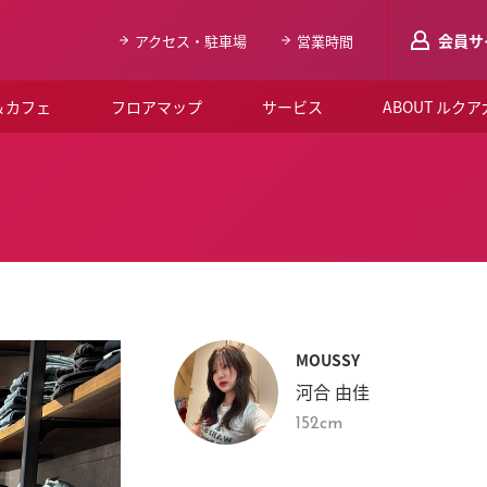
会員サ
アクセス・駐車場
営業時間
＆カフェ
フロアマップ
サービス
ABOUT ルク
LUCUAメンバ
会員登録はこち
ルクア大阪について
よくあるご質問
お知らせ
MOUSSY
SNSアカウント一覧
河合 由佳
LUCUAブライダルクラブ
152cm
ルクア大阪イベントホー