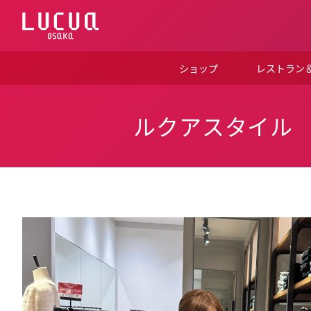
コ
ン
テ
ン
ツ
ショップ
レストラン
へ
ス
キ
ッ
ルクアスタイル
プ