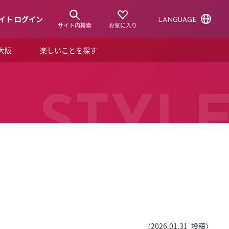
イト ログイン
LANGUAGE
サイト内検索
お気に入り
ア大阪
楽しいことを探す
トピックス
ーズカード
らから！
ショップニュース
STYL
ルクアスタイル
特集
デジタルブック
ル
（
2026.01.31
投稿）