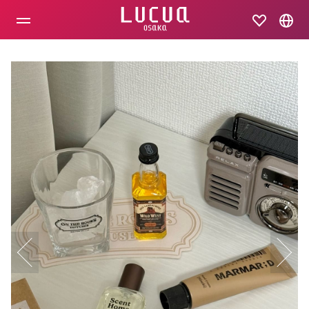
コ
ン
テ
ン
ツ
へ
ス
キ
ッ
プ