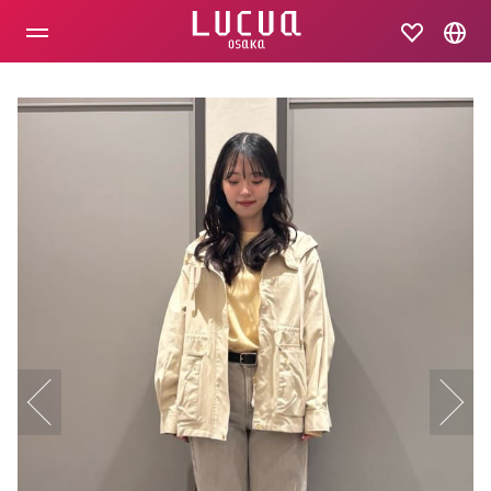
コ
ン
テ
ン
ツ
へ
ス
キ
ッ
プ