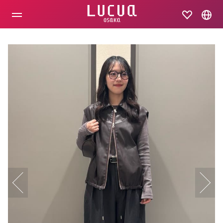
コ
ン
テ
ン
ツ
へ
ス
キ
ッ
プ