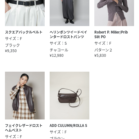
スクエアバックルベルト
ヘリンボンツイードペイ
Robert P. Miller/Prib
ンタードロストパンツ
Slit PO
サイズ：F
サイズ：S
サイズ：F
ブラック
チャコール
パターン２
¥9,350
¥12,980
¥5,830
フェイクレザードロスト
ADD CULUMN/ROLLA S
ヘムベスト
サイズ：F
サイズ：F
ブラウン