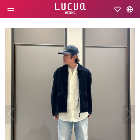
コ
ン
テ
ン
ツ
へ
ス
キ
ッ
プ