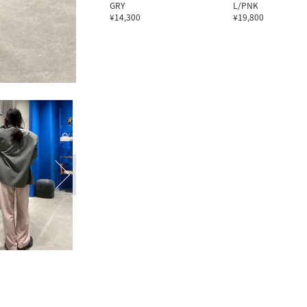
GRY
L/PNK
¥14,300
¥19,800