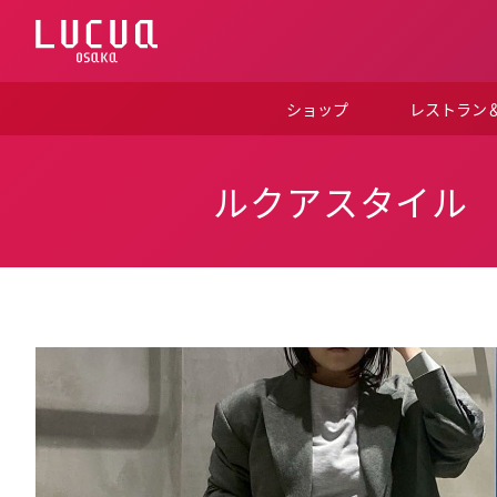
コ
ン
テ
ン
ツ
ショップ
レストラン
へ
ス
キ
ッ
ルクアスタイル
プ