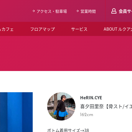
会員サ
アクセス・駐車場
営業時間
＆カフェ
フロアマップ
サービス
ABOUT ルク
LUCUAメンバ
会員登録はこち
ルクア大阪について
よくあるご質問
お知らせ
HeRIN.CYE
SNSアカウント一覧
喜夕田里奈【骨スト/イ
LUCUAブライダルクラブ
162cm
ルクア大阪イベントホー
ボトム着用サイズ→38