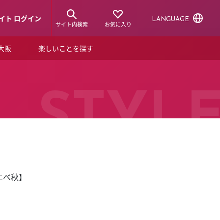
イト ログイン
LANGUAGE
サイト内検索
お気に入り
ア大阪
楽しいことを探す
トピックス
ーズカード
らから！
ショップニュース
STYL
ルクアスタイル
特集
デジタルブック
エベ秋】
ル