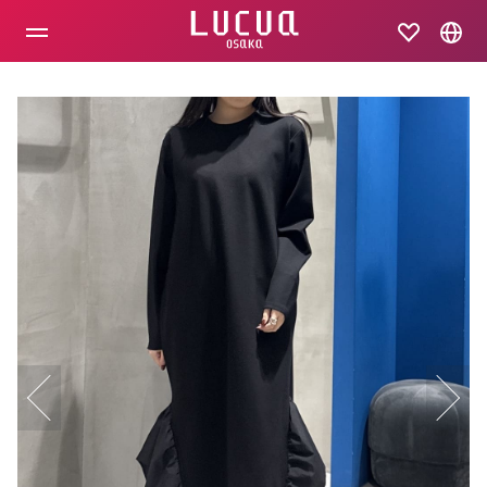
コ
ン
テ
ン
ツ
へ
ス
キ
ッ
プ