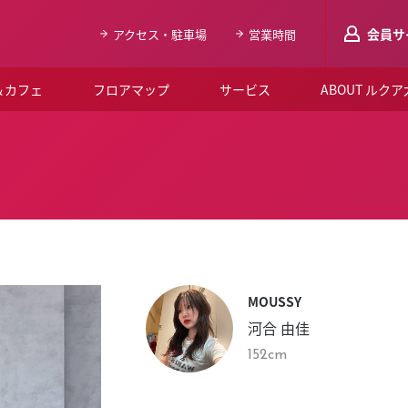
会員サ
アクセス・駐車場
営業時間
＆カフェ
フロアマップ
サービス
ABOUT ルク
LUCUAメンバ
会員登録はこち
ルクア大阪について
よくあるご質問
お知らせ
MOUSSY
SNSアカウント一覧
河合 由佳
LUCUAブライダルクラブ
152cm
ルクア大阪イベントホー