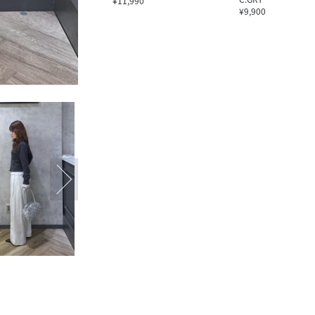
¥11,990
¥9,900