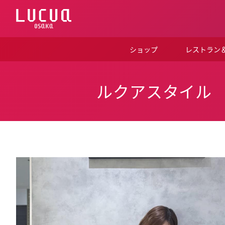
コ
ン
テ
ン
ツ
ショップ
レストラン
へ
ス
キ
ッ
ルクアスタイル
プ