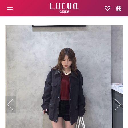
コ
ン
テ
ン
ツ
へ
ス
キ
ッ
プ