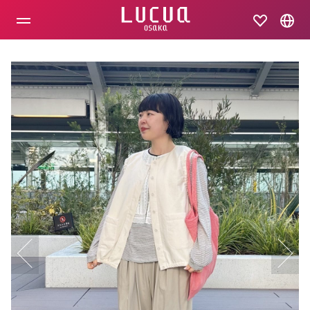
コ
ン
テ
ン
ツ
へ
ス
キ
ッ
プ