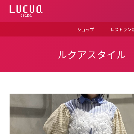
コ
ン
テ
ン
ツ
ショップ
レストラン
へ
ス
キ
ッ
ルクアスタイル
プ