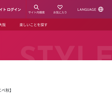
イト ログイン
LANGUAGE
サイト内検索
お気に入り
ア大阪
楽しいことを探す
トピックス
ーズカード
らから！
ショップニュース
STYL
ルクアスタイル
特集
デジタルブック
エベ秋】
ル