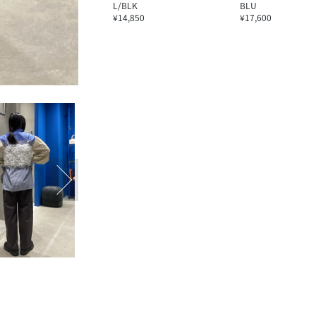
L/BLK
BLU
¥14,850
¥17,600