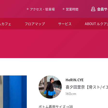
会員サ
アクセス・駐車場
営業時間
＆カフェ
フロアマップ
サービス
ABOUT ルク
LUCUAメンバ
会員登録はこち
ルクア大阪について
よくあるご質問
お知らせ
HeRIN.CYE
SNSアカウント一覧
喜夕田里奈【骨スト/イ
LUCUAブライダルクラブ
162cm
ルクア大阪イベントホー
ボトム着用サイズ→38