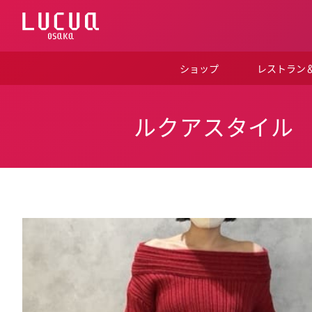
コ
ン
テ
ン
ツ
ショップ
レストラン
へ
ス
キ
ッ
ルクアスタイル
プ