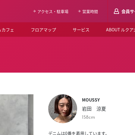
会員サ
アクセス・駐車場
営業時間
＆カフェ
フロアマップ
サービス
ABOUT ルク
LUCUAメンバ
会員登録はこち
ルクア大阪について
よくあるご質問
お知らせ
MOUSSY
SNSアカウント一覧
岩田 涼夏
LUCUAブライダルクラブ
158cm
ルクア大阪イベントホー
デニムは0番を着用しています。