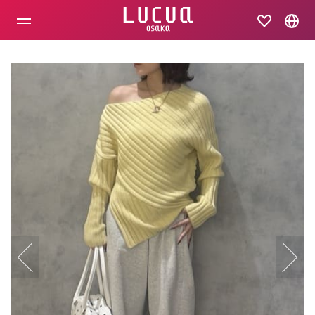
コ
ン
テ
ン
ツ
へ
ス
キ
ッ
プ