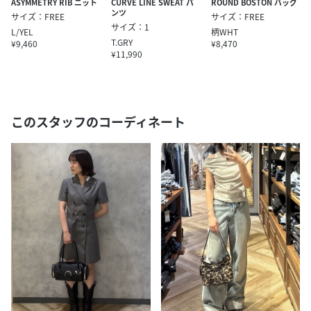
ASYMMETRY RIB ニット
CURVE LINE SWEAT パ
ROUND BOSTON バッグ
ンツ
サイズ：FREE
サイズ：FREE
サイズ：1
L/YEL
柄WHT
T.GRY
¥9,460
¥8,470
¥11,990
このスタッフのコーディネート