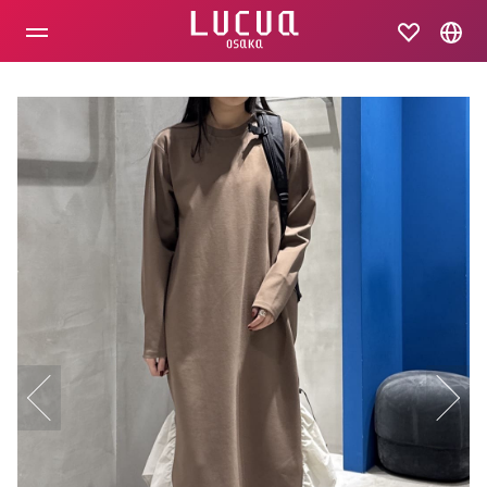
コ
ン
テ
ン
ツ
へ
ス
キ
ッ
プ