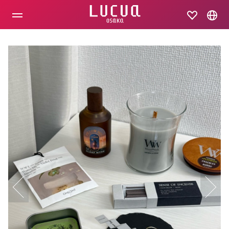
コ
ン
テ
ン
ツ
へ
ス
キ
ッ
プ