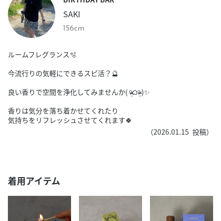
SAKI
156cm
ルームフレグランス🫧
今流行りの気軽にできるスピ活？🔮
良い香りで空間を浄化してみませんか( ᵒ̴̶̷̤ᜊᵒ̴̶̷̤ )✨️
香りは気分を落ち着かせてくれたり
気持ちをリフレッシュさせてくれます🍀︎
（
2026.01.15
投稿）
着用アイテム