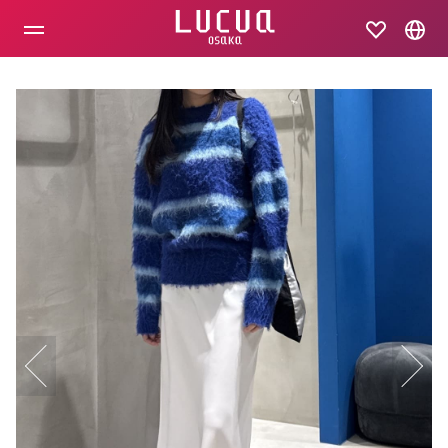
コ
ン
テ
ン
ツ
へ
ス
キ
ッ
プ