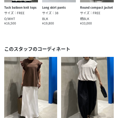
Tuck balloon knit tops
Round compact jacket
Long skirt pants
サイズ：FREE
サイズ：FREE
サイズ：38
O/WHT
柄BLK
BLK
¥16,500
¥33,000
¥19,800
このスタッフのコーディネート