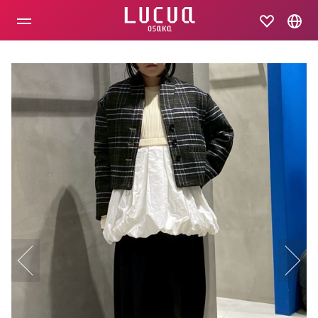
コ
ン
テ
ン
ツ
へ
ス
キ
ッ
プ