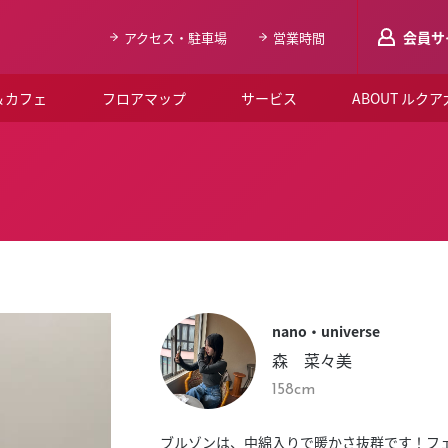
会員サ
アクセス・駐車場
営業時間
＆カフェ
フロアマップ
サービス
ABOUT ルク
LUCUAメンバ
会員登録はこち
ルクア大阪について
よくあるご質問
お知らせ
nano・universe
SNSアカウント一覧
森 菜々美
LUCUAブライダルクラブ
158cm
ルクア大阪イベントホー
ブルゾンは、中綿入りで暖かさ抜群です！フ