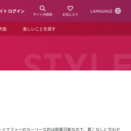
イト ログイン
LANGUAGE
サイト内検索
お気に入り
ア大阪
楽しいことを探す
トピックス
ーズカード
らから！
ショップニュース
STYL
ルクアスタイル
特集
デジタルブック
ル
ェイクファーのカーリーな衿は脱着可能なので、着こなしに合わせ