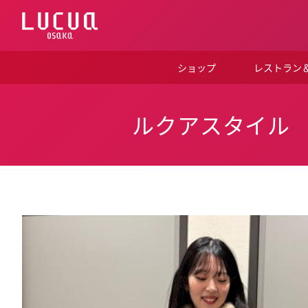
コ
ン
テ
ン
ツ
ショップ
レストラン
へ
ス
キ
ッ
ルクアスタイル
プ