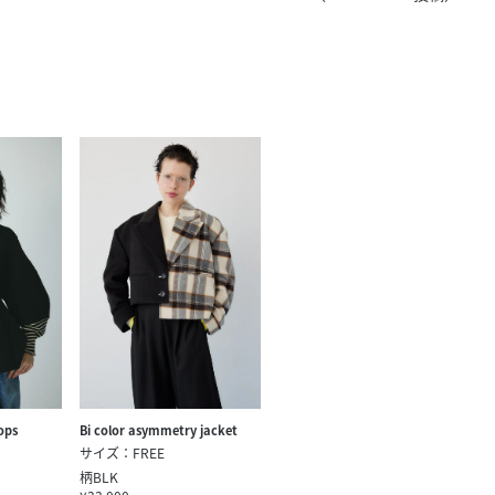
きたい方）
で働きたい
ops
Bi color asymmetry jacket
サイズ：FREE
柄BLK