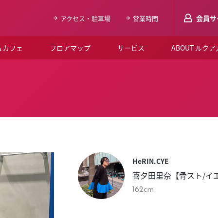
会員サ
アクセス・駐車場
営業時間
＆カフェ
フロアマップ
サービス
ABOUT ルク
LUCUAメンバ
会員登録はこち
ルクア大阪について
よくあるご質問
お知らせ
HeRIN.CYE
SNSアカウント一覧
喜夕田里奈【骨スト/イ
LUCUAブライダルクラブ
162cm
ルクア大阪イベントホー