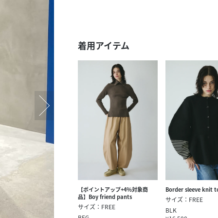
スタッフ募集（長期で働
スタッフ募集（スポット
方）
着用アイテム
【ポイントアップ+4％対象商
Border sleeve knit t
品】Boy friend pants
サイズ：FREE
サイズ：FREE
BLK
BEG