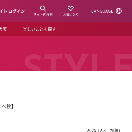
イト ログイン
LANGUAGE
サイト内検索
お気に入り
ア大阪
楽しいことを探す
トピックス
ーズカード
らから！
ショップニュース
STYL
ルクアスタイル
特集
デジタルブック
エベ秋】
ル
（
2025.12.31
投稿）