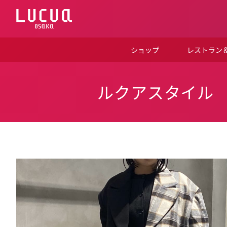
コ
ン
テ
ン
ツ
ショップ
レストラン
へ
ス
キ
ッ
ルクアスタイル
プ