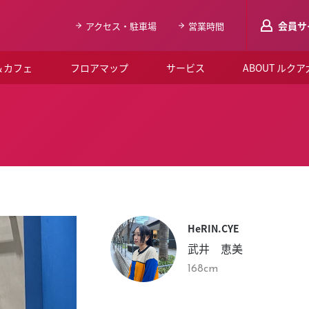
会員サ
アクセス・駐車場
営業時間
＆カフェ
フロアマップ
サービス
ABOUT ルク
LUCUAメンバ
会員登録はこち
ルクア大阪について
よくあるご質問
お知らせ
HeRIN.CYE
SNSアカウント一覧
武井 恵美
LUCUAブライダルクラブ
168cm
ルクア大阪イベントホー