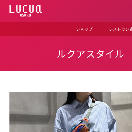
コ
ン
テ
ン
ツ
ショップ
レストラン
へ
ス
キ
ッ
ルクアスタイル
プ