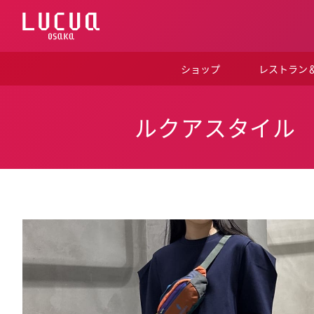
コ
ン
テ
ン
ツ
ショップ
レストラン
へ
ス
キ
ッ
ルクアスタイル
プ