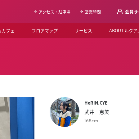
会員サ
アクセス・駐車場
営業時間
＆カフェ
フロアマップ
サービス
ABOUT ルク
LUCUAメンバ
会員登録はこち
ルクア大阪について
よくあるご質問
お知らせ
HeRIN.CYE
SNSアカウント一覧
武井 恵美
LUCUAブライダルクラブ
168cm
ルクア大阪イベントホー