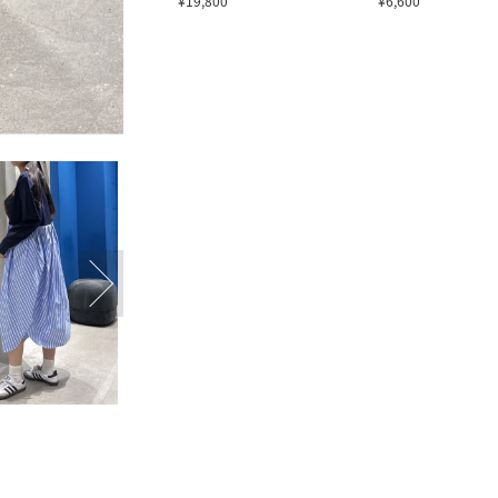
¥19,800
¥6,600