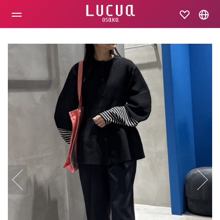
コ
ン
テ
ン
ツ
へ
ス
キ
ッ
プ