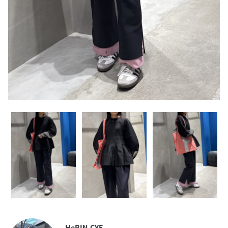
HeRIN.CYE