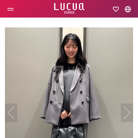
コ
ン
テ
ン
ツ
へ
ス
キ
ッ
プ