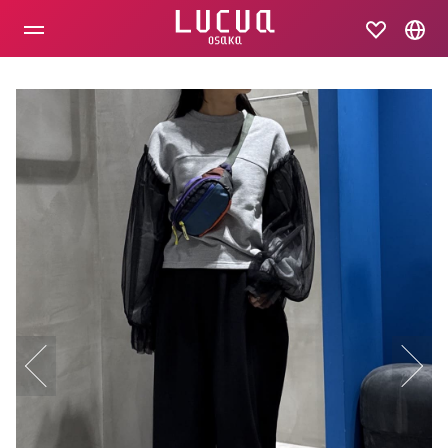
コ
ン
テ
ン
ツ
へ
ス
キ
ッ
プ