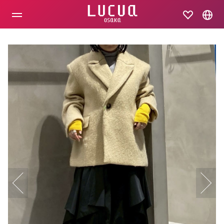
コ
ン
テ
ン
ツ
へ
ス
キ
ッ
プ