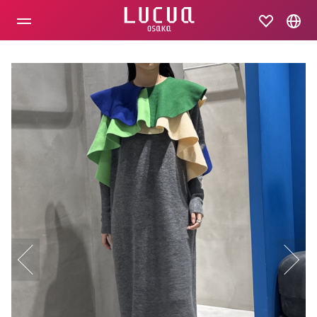
コ
ン
テ
ン
ツ
へ
ス
キ
ッ
プ