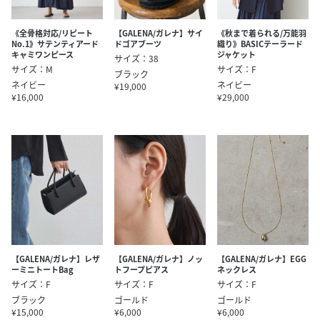
《全骨格対応/リピート
【GALENA/ガレナ】サイ
《秋まで着られる/万能羽
No.1》サテンティアード
ドゴアブーツ
織り》BASICテーラード
キャミワンピース
ジャケット
サイズ：38
サイズ：M
サイズ：F
ブラック
ネイビー
ネイビー
¥19,000
¥16,000
¥29,000
【GALENA/ガレナ】レザ
【GALENA/ガレナ】ノッ
【GALENA/ガレナ】EGG
ーミニトートBag
トフープピアス
ネックレス
サイズ：F
サイズ：F
サイズ：F
ブラック
ゴールド
ゴールド
¥15,000
¥6,000
¥6,000