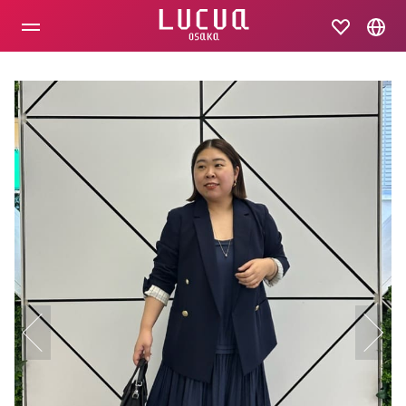
コ
ン
テ
ン
ツ
へ
ス
キ
ッ
プ