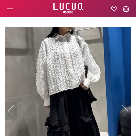
コ
ン
テ
ン
ツ
へ
ス
キ
ッ
プ