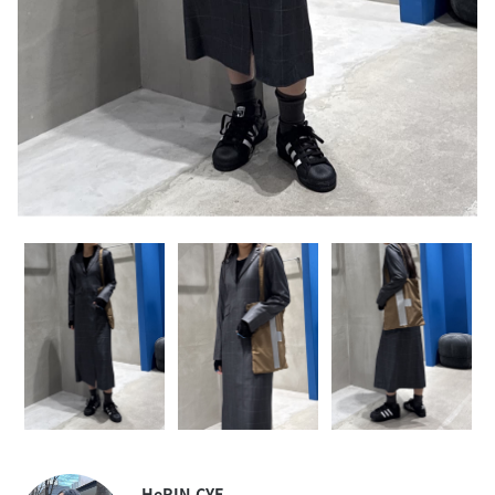
HeRIN.CYE