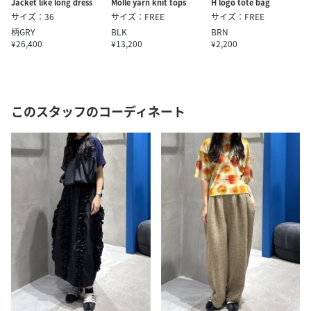
Jacket like long dress
Molle yarn knit tops
H logo tote bag
サイズ：36
サイズ：FREE
サイズ：FREE
柄GRY
BLK
BRN
¥26,400
¥13,200
¥2,200
このスタッフのコーディネート