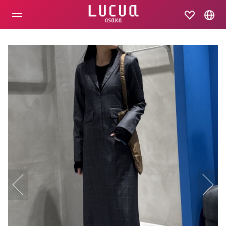
コ
ン
テ
ン
ツ
へ
ス
キ
ッ
プ