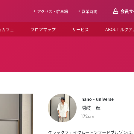
会員サ
アクセス・駐車場
営業時間
＆カフェ
フロアマップ
サービス
ABOUT ルク
LUCUAメンバ
会員登録はこち
ルクア大阪について
よくあるご質問
お知らせ
nano・universe
SNSアカウント一覧
隠岐 輝
LUCUAブライダルクラブ
172cm
ルクア大阪イベントホー
クラックフェイクムートンフードブルゾンは、「R