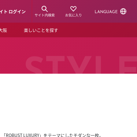
イト ログイン
LANGUAGE
サイト内検索
お気に入り
ア大阪
楽しいことを探す
トピックス
ーズカード
らから！
ショップニュース
STYL
ルクアスタイル
特集
デジタルブック
ル
OBUST LUXURY」をテーマにしたモダンな一枚。