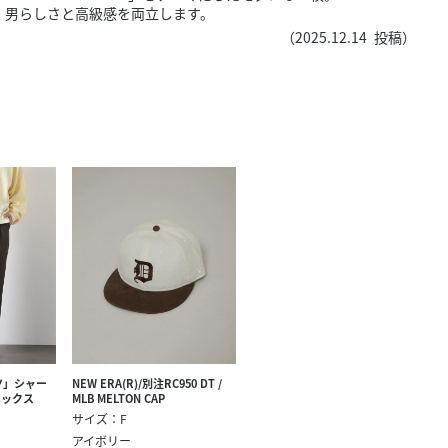
きたい方）
、男らしさと高級感を両立します。
（
2025.12.14
投稿）
で働きたい
ツ」シャー
NEW ERA(R)/別注RC950 DT /
ラックス
MLB MELTON CAP
サイズ：F
アイボリー