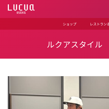
コ
ン
テ
ン
ツ
ショップ
レストラン
へ
ス
キ
ッ
ルクアスタイル
プ