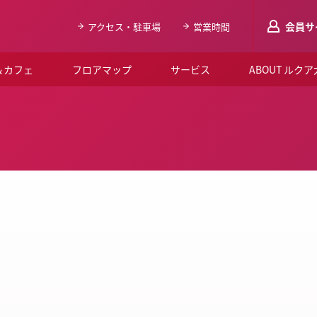
会員サ
アクセス・駐車場
営業時間
＆カフェ
フロアマップ
サービス
ABOUT ルク
LUCUAメンバ
会員登録はこち
ルクア大阪について
よくあるご質問
お知らせ
SNSアカウント一覧
LUCUAブライダルクラブ
ルクア大阪イベントホー