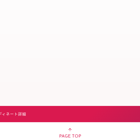
スタッフ募集（長期で働
スタッフ募集（スポット
方）
ディネート詳細
PAGE TOP