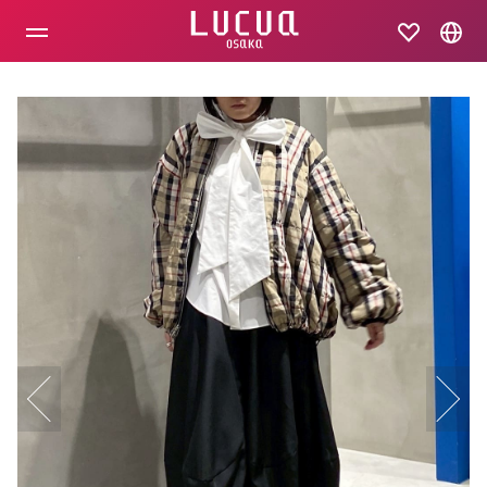
コ
ン
テ
ン
ツ
へ
ス
キ
ッ
プ