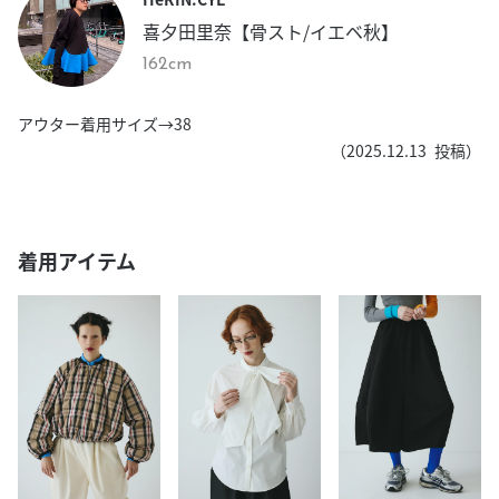
喜夕田里奈【骨スト/イエベ秋】
162cm
アウター着用サイズ→38
（
2025.12.13
投稿）
着用アイテム