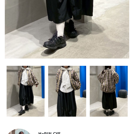
HeRIN.CYE