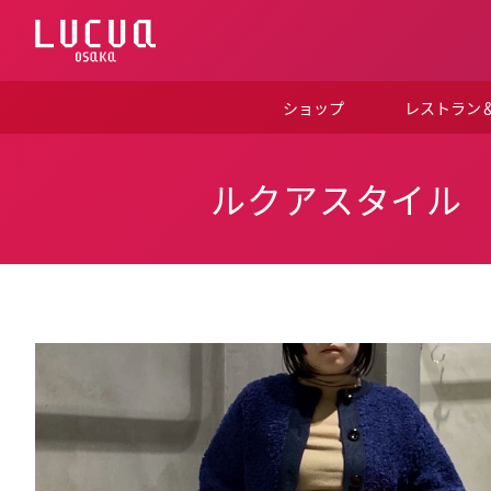
コ
ン
テ
ン
ツ
ショップ
レストラン
へ
ス
キ
ッ
ルクアスタイル
プ