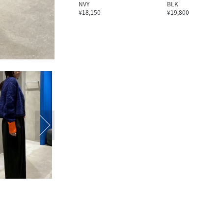
NVY
BLK
¥18,150
¥19,800