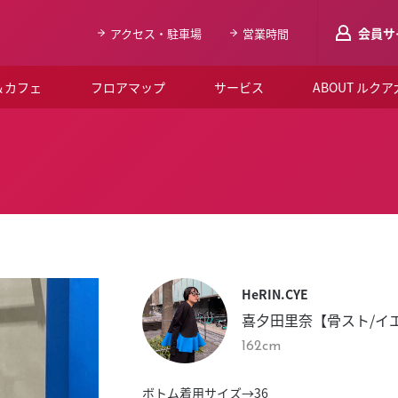
会員サ
アクセス・駐車場
営業時間
＆カフェ
フロアマップ
サービス
ABOUT ルク
LUCUAメンバ
会員登録はこち
ルクア大阪について
よくあるご質問
お知らせ
HeRIN.CYE
SNSアカウント一覧
喜夕田里奈【骨スト/イ
LUCUAブライダルクラブ
162cm
ルクア大阪イベントホー
ボトム着用サイズ→36