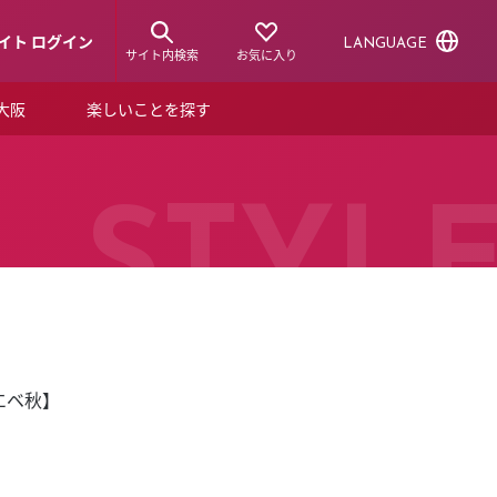
イト ログイン
LANGUAGE
サイト内検索
お気に入り
ア大阪
楽しいことを探す
トピックス
ーズカード
らから！
ショップニュース
STYL
ルクアスタイル
特集
デジタルブック
エベ秋】
ル