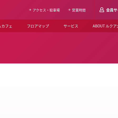
会員サ
アクセス・駐車場
営業時間
＆カフェ
フロアマップ
サービス
ABOUT ルク
LUCUAメンバ
会員登録はこち
ルクア大阪について
よくあるご質問
お知らせ
SNSアカウント一覧
LUCUAブライダルクラブ
ルクア大阪イベントホー