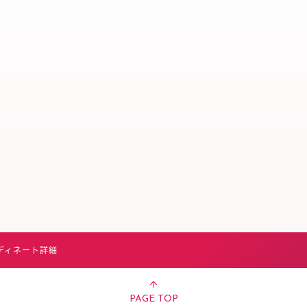
スタッフ募集（長期で働
スタッフ募集（スポット
方）
ディネート詳細
PAGE TOP