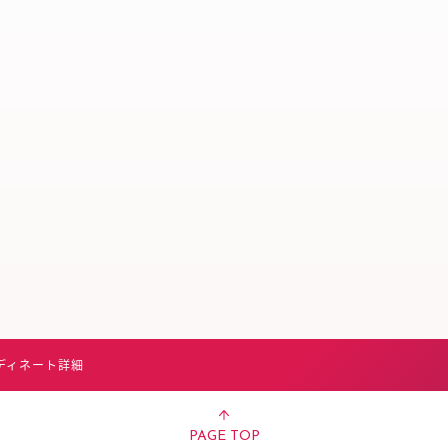
スタッフ募集（長期で働
スタッフ募集（スポット
方）
ディネート詳細
PAGE TOP