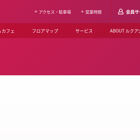
会員サ
アクセス・駐車場
営業時間
＆カフェ
フロアマップ
サービス
ABOUT ルク
LUCUAメンバ
会員登録はこち
ルクア大阪について
よくあるご質問
お知らせ
SNSアカウント一覧
LUCUAブライダルクラブ
ルクア大阪イベントホー