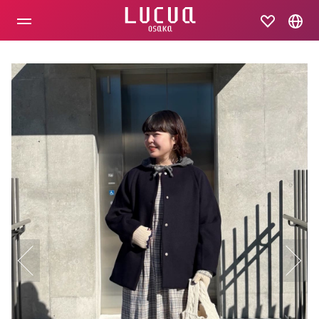
コ
ン
テ
ン
ツ
へ
ス
キ
ッ
プ