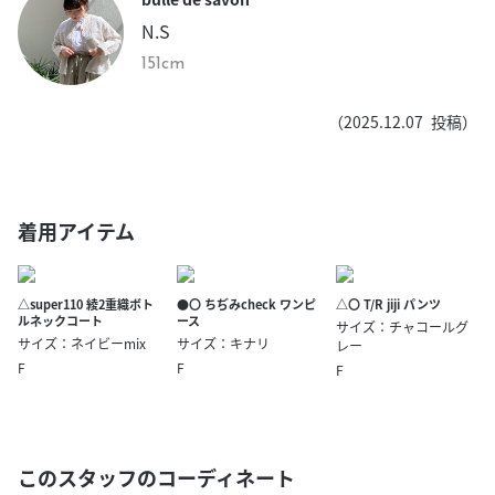
N.S
151cm
（
2025.12.07
投稿）
着用アイテム
△super110 綾2重織ボト
●〇 ちぢみcheck ワンピ
△〇 T/R jiji パンツ
ルネックコート
ース
サイズ：チャコールグ
サイズ：ネイビーmix
サイズ：キナリ
レー
F
F
F
このスタッフのコーディネート