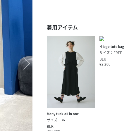
スタッフ募集（長期で働
スタッフ募集（スポット
方）
着用アイテム
H logo tote bag
サイズ：FREE
BLU
¥2,200
Many tuck all in one
サイズ：36
BLK