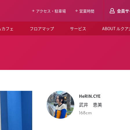
会員サ
アクセス・駐車場
営業時間
＆カフェ
フロアマップ
サービス
ABOUT ルク
LUCUAメンバ
会員登録はこち
ルクア大阪について
よくあるご質問
お知らせ
HeRIN.CYE
SNSアカウント一覧
武井 恵美
LUCUAブライダルクラブ
168cm
ルクア大阪イベントホー