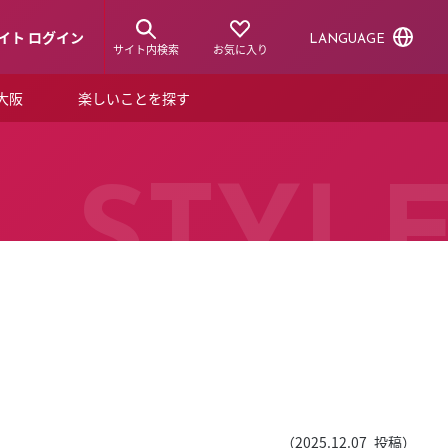
イト ログイン
LANGUAGE
サイト内検索
お気に入り
ア大阪
楽しいことを探す
トピックス
ーズカード
らから！
ショップニュース
STYL
ルクアスタイル
特集
デジタルブック
ル
（
2025.12.07
投稿）