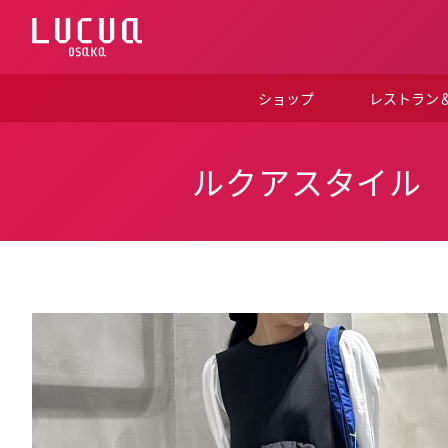
コ
ン
テ
ン
ツ
ショップ
レストラン
へ
ス
キ
ッ
ルクアスタイル
プ