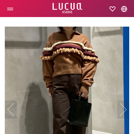
コ
ン
テ
ン
ツ
へ
ス
キ
ッ
プ