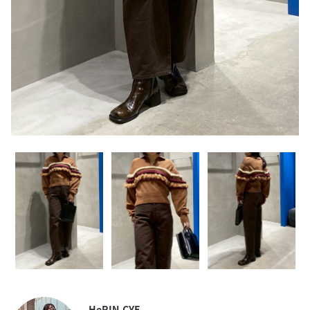
HeRIN.CYE