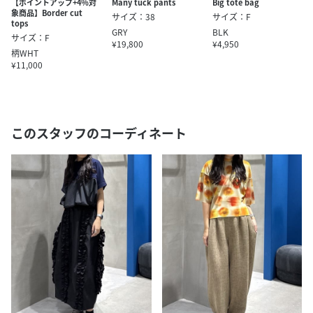
【ポイントアップ+4％対
Many tuck pants
Big tote bag
象商品】Border cut
サイズ：38
サイズ：F
tops
GRY
BLK
サイズ：F
¥19,800
¥4,950
柄WHT
¥11,000
このスタッフのコーディネート