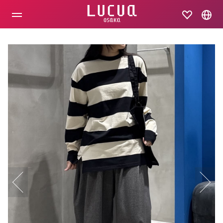
コ
ン
テ
ン
ツ
へ
ス
キ
ッ
プ