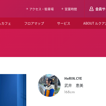
会員サ
アクセス・駐車場
営業時間
＆カフェ
フロアマップ
サービス
ABOUT ルク
LUCUAメンバ
会員登録はこち
ルクア大阪について
よくあるご質問
お知らせ
HeRIN.CYE
SNSアカウント一覧
武井 恵美
LUCUAブライダルクラブ
168cm
ルクア大阪イベントホー