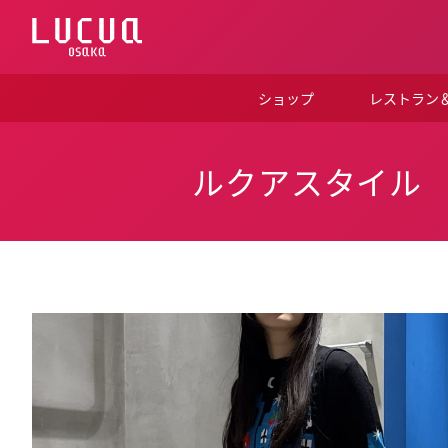
コ
ン
テ
ン
ツ
ショップ
レストラン
へ
ス
キ
ッ
ルクアスタイル
プ