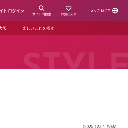
イト ログイン
LANGUAGE
サイト内検索
お気に入り
ア大阪
楽しいことを探す
トピックス
ーズカード
らから！
ショップニュース
STYL
ルクアスタイル
特集
デジタルブック
ル
（
2025.12.04
投稿）