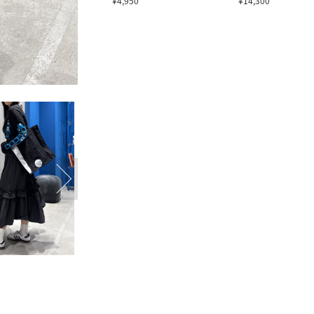
¥4,950
¥14,300