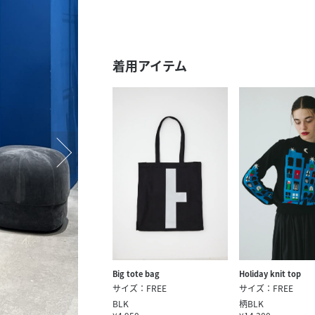
スタッフ募集（長期で働
スタッフ募集（スポット
方）
着用アイテム
Big tote bag
Holiday knit top
サイズ：FREE
サイズ：FREE
BLK
柄BLK