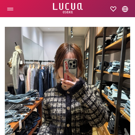
コ
ン
テ
ン
ツ
へ
ス
キ
ッ
プ