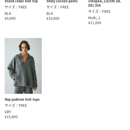
Stand collar knit top
Shiny cocoon pants
cotopaxi_LUZON 18L
DEL DIA
サイズ：FREE
サイズ：FREE
サイズ：FREE
BLK
BLK
Multi_1
¥9,900
¥19,800
¥11,000
Nep pullover knit tops
サイズ：FREE
GRY
¥15,400