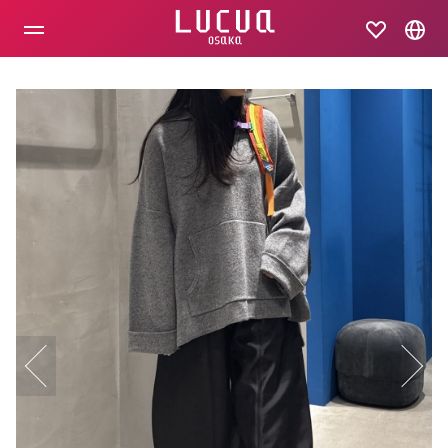
コ
ン
テ
ン
ツ
へ
ス
キ
ッ
プ