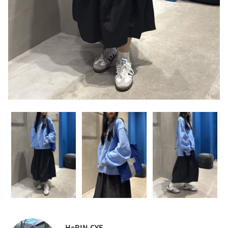
HeRIN.CYE