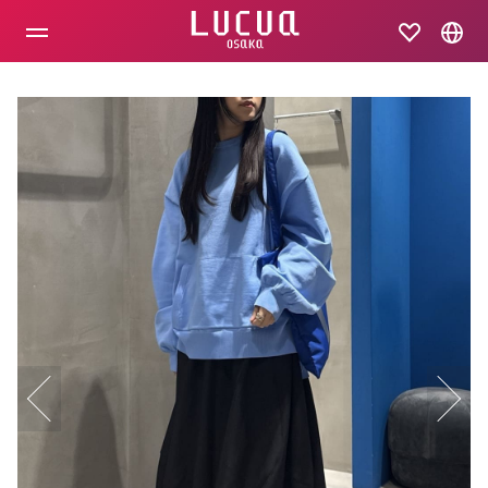
コ
ン
テ
ン
ツ
へ
ス
キ
ッ
プ