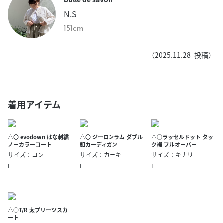
N.S
151cm
（
2025.11.28
投稿）
着用アイテム
△〇 evodown はな刺繍
△〇 ジーロンラム ダブル
△○ラッセルドット タッ
ノーカラーコート
釦カーディガン
ク襟 プルオーバー
サイズ：コン
サイズ：カーキ
サイズ：キナリ
F
F
F
△○T/R 太プリーツスカ
ート