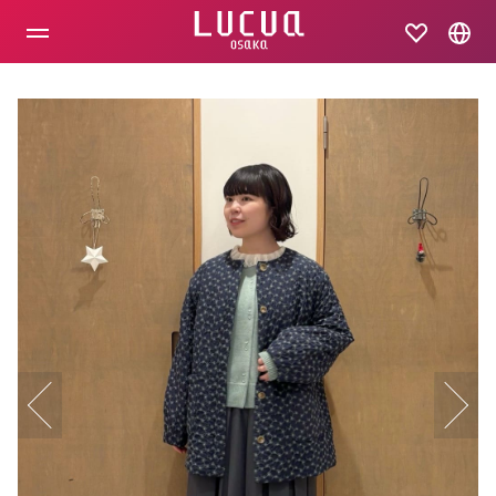
コ
ン
テ
ン
ツ
へ
ス
キ
ッ
プ