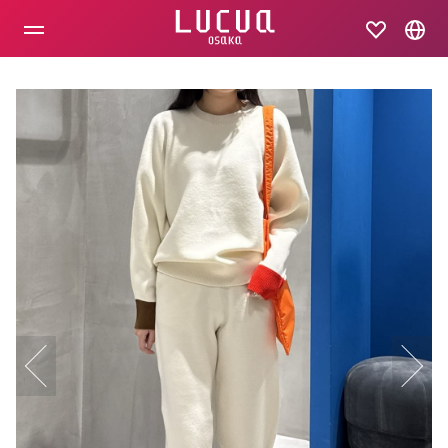
コ
ン
テ
ン
ツ
へ
ス
キ
ッ
プ