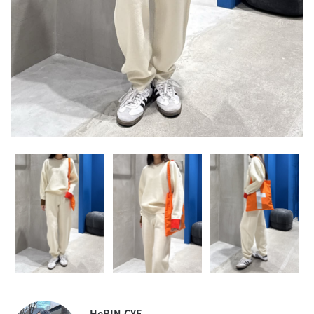
HeRIN.CYE