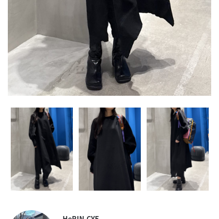
HeRIN.CYE