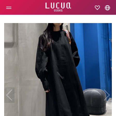
コ
ン
テ
ン
ツ
へ
ス
キ
ッ
プ