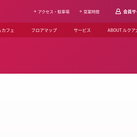
会員サ
アクセス・駐車場
営業時間
＆カフェ
フロアマップ
サービス
ABOUT ルク
LUCUAメンバ
会員登録はこち
ルクア大阪について
よくあるご質問
お知らせ
SNSアカウント一覧
LUCUAブライダルクラブ
ルクア大阪イベントホー