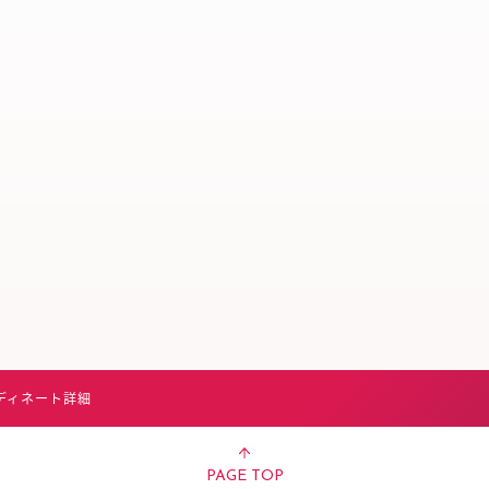
スタッフ募集（長期で働
スタッフ募集（スポット
方）
ディネート詳細
PAGE TOP