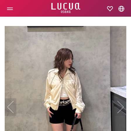
コ
ン
テ
ン
ツ
へ
ス
キ
ッ
プ