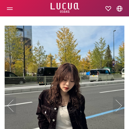
コ
ン
テ
ン
ツ
へ
ス
キ
ッ
プ