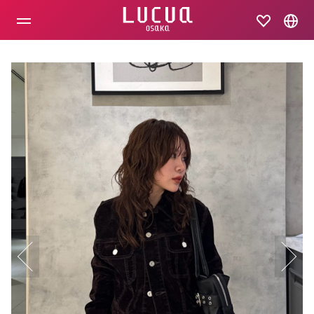
コ
ン
テ
ン
ツ
へ
ス
キ
ッ
プ